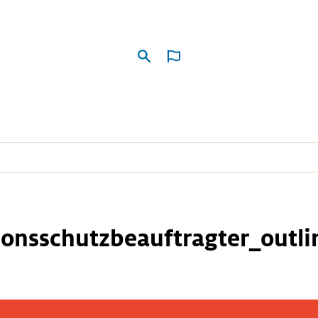
DE
|
EN
nsschutzbeauftragter_outli